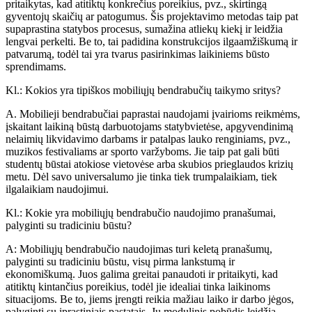
pritaikytas, kad atitiktų konkrečius poreikius, pvz., skirtingą
gyventojų skaičių ar patogumus. Šis projektavimo metodas taip pat
supaprastina statybos procesus, sumažina atliekų kiekį ir leidžia
lengvai perkelti. Be to, tai padidina konstrukcijos ilgaamžiškumą ir
patvarumą, todėl tai yra tvarus pasirinkimas laikiniems būsto
sprendimams.
Kl.: Kokios yra tipiškos mobiliųjų bendrabučių taikymo sritys?
A. Mobilieji bendrabučiai paprastai naudojami įvairioms reikmėms,
įskaitant laikiną būstą darbuotojams statybvietėse, apgyvendinimą
nelaimių likvidavimo darbams ir patalpas lauko renginiams, pvz.,
muzikos festivaliams ar sporto varžyboms. Jie taip pat gali būti
studentų būstai atokiose vietovėse arba skubios prieglaudos krizių
metu. Dėl savo universalumo jie tinka tiek trumpalaikiam, tiek
ilgalaikiam naudojimui.
Kl.: Kokie yra mobiliųjų bendrabučio naudojimo pranašumai,
palyginti su tradiciniu būstu?
A: Mobiliųjų bendrabučio naudojimas turi keletą pranašumų,
palyginti su tradiciniu būstu, visų pirma lankstumą ir
ekonomiškumą. Juos galima greitai panaudoti ir pritaikyti, kad
atitiktų kintančius poreikius, todėl jie idealiai tinka laikinoms
situacijoms. Be to, jiems įrengti reikia mažiau laiko ir darbo jėgos,
palyginti su įprastiniais pastatais. Jų modulinis pobūdis leidžia