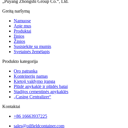
„Puyang Zhongshi Group Co.“, Ltd.
Greitą naršymą
Namuose
Apie mus
Produktai
žinios
Žinios
Susisiekite su mumis
Svetainės žemėlapis
Produkto kategorija
Oro patranka
Konteinerių namas
Kietoji valdymo įranga
Plūdė apykaklė ir plūdės batai
Stadijos cementinės apykaklės
„Casing Centralizer“
Kontaktai
+86 16663937225
sales@oilfieldcontainer.com