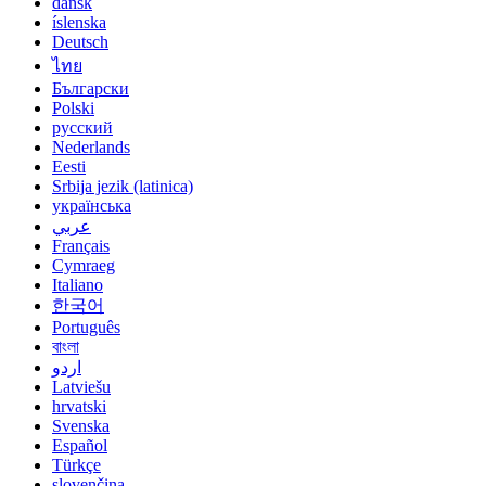
dansk
íslenska
Deutsch
ไทย
Български
Polski
русский
Nederlands
Eesti
Srbija jezik (latinica)
українська
عربي
Français
Cymraeg
Italiano
한국어
Português
বাংলা
اردو
Latviešu
hrvatski
Svenska
Español
Türkçe
slovenčina