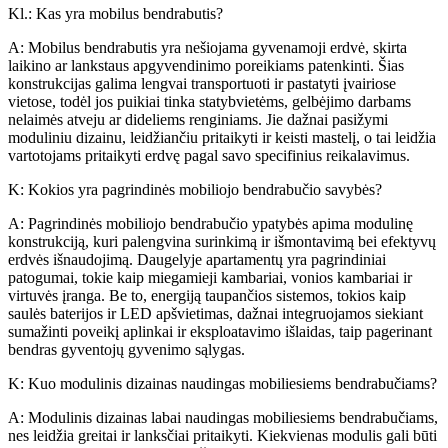
Kl.: Kas yra mobilus bendrabutis?
A: Mobilus bendrabutis yra nešiojama gyvenamoji erdvė, skirta
laikino ar lankstaus apgyvendinimo poreikiams patenkinti. Šias
konstrukcijas galima lengvai transportuoti ir pastatyti įvairiose
vietose, todėl jos puikiai tinka statybvietėms, gelbėjimo darbams
nelaimės atveju ar dideliems renginiams. Jie dažnai pasižymi
moduliniu dizainu, leidžiančiu pritaikyti ir keisti mastelį, o tai leidžia
vartotojams pritaikyti erdvę pagal savo specifinius reikalavimus.
K: Kokios yra pagrindinės mobiliojo bendrabučio savybės?
A: Pagrindinės mobiliojo bendrabučio ypatybės apima modulinę
konstrukciją, kuri palengvina surinkimą ir išmontavimą bei efektyvų
erdvės išnaudojimą. Daugelyje apartamentų yra pagrindiniai
patogumai, tokie kaip miegamieji kambariai, vonios kambariai ir
virtuvės įranga. Be to, energiją taupančios sistemos, tokios kaip
saulės baterijos ir LED apšvietimas, dažnai integruojamos siekiant
sumažinti poveikį aplinkai ir eksploatavimo išlaidas, taip pagerinant
bendras gyventojų gyvenimo sąlygas.
K: Kuo modulinis dizainas naudingas mobiliesiems bendrabučiams?
A: Modulinis dizainas labai naudingas mobiliesiems bendrabučiams,
nes leidžia greitai ir lanksčiai pritaikyti. Kiekvienas modulis gali būti