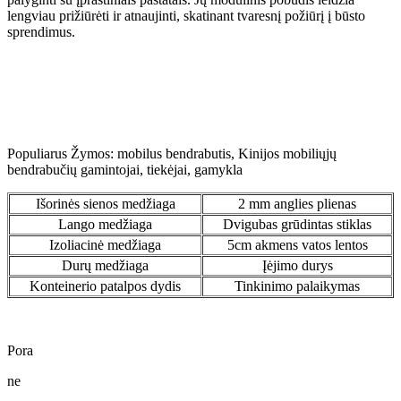
lengviau prižiūrėti ir atnaujinti, skatinant tvaresnį požiūrį į būsto
sprendimus.
Populiarus Žymos: mobilus bendrabutis, Kinijos mobiliųjų
bendrabučių gamintojai, tiekėjai, gamykla
Išorinės sienos medžiaga
2 mm anglies plienas
Lango medžiaga
Dvigubas grūdintas stiklas
Izoliacinė medžiaga
5cm akmens vatos lentos
Durų medžiaga
Įėjimo durys
Konteinerio patalpos dydis
Tinkinimo palaikymas
Pora
ne