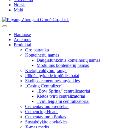
Norsk
Malti
Namuose
Apie mus
Produktai
Oro patranka
Konteinerių namas
Daugiafunkcinis konteinerių namas
Modulinis konteinerių namas
Kietoji valdymo įranga
Plūdė apykaklė ir plūdės batai
Stadijos cementinės apykaklės
„Casing Centralizer“
„Bow Spring“ centralizatoriai
Kietos tvirti centralizatoriai
Tvirti teigiami centralizatoriai
Cementavimo krepšeliai
Cemencing Heads
Cementavimo kištukas
Sustabdykite apykakles
X-mas medis