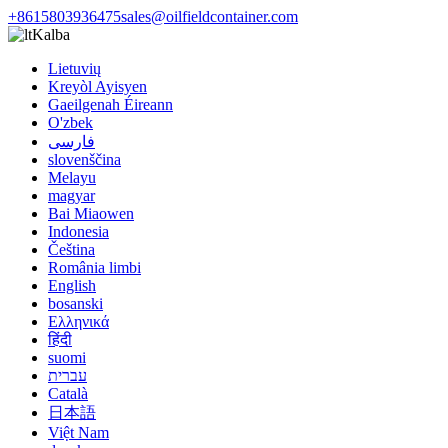
+8615803936475
sales@oilfieldcontainer.com
Kalba
Lietuvių
Kreyòl Ayisyen
Gaeilgenah Éireann
O'zbek
فارسی
slovenščina
Melayu
magyar
Bai Miaowen
Indonesia
Čeština
România limbi
English
bosanski
Ελληνικά
हिंदी
suomi
עברית
Català
日本語
Việt Nam