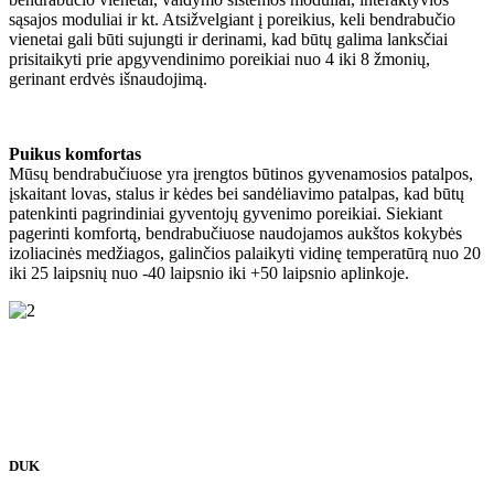
sąsajos moduliai ir kt. Atsižvelgiant į poreikius, keli bendrabučio
vienetai gali būti sujungti ir derinami, kad būtų galima lanksčiai
prisitaikyti prie apgyvendinimo poreikiai nuo 4 iki 8 žmonių,
gerinant erdvės išnaudojimą.
Puikus komfortas
Mūsų bendrabučiuose yra įrengtos būtinos gyvenamosios patalpos,
įskaitant lovas, stalus ir kėdes bei sandėliavimo patalpas, kad būtų
patenkinti pagrindiniai gyventojų gyvenimo poreikiai. Siekiant
pagerinti komfortą, bendrabučiuose naudojamos aukštos kokybės
izoliacinės medžiagos, galinčios palaikyti vidinę temperatūrą nuo 20
iki 25 laipsnių nuo -40 laipsnio iki +50 laipsnio aplinkoje.
DUK