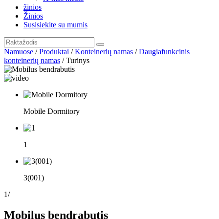
žinios
Žinios
Susisiekite su mumis
Namuose
/
Produktai
/
Konteinerių namas
/
Daugiafunkcinis
konteinerių namas
/
Turinys
Mobile Dormitory
1
3(001)
1
/
Mobilus bendrabutis