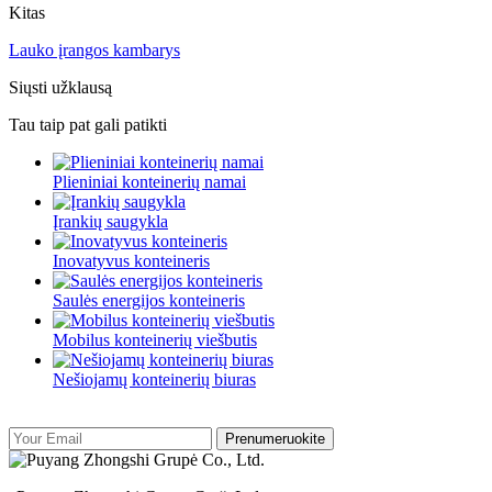
Kitas
Lauko įrangos kambarys
Siųsti užklausą
Tau taip pat gali patikti
Plieniniai konteinerių namai
Įrankių saugykla
Inovatyvus konteineris
Saulės energijos konteineris
Mobilus konteinerių viešbutis
Nešiojamų konteinerių biuras
Prenumeruokite