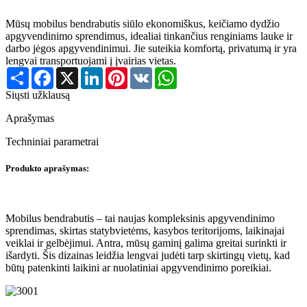
Mūsų mobilus bendrabutis siūlo ekonomiškus, keičiamo dydžio
apgyvendinimo sprendimus, idealiai tinkančius renginiams lauke ir
darbo jėgos apgyvendinimui. Jie suteikia komfortą, privatumą ir yra
lengvai transportuojami į įvairias vietas.
Share
Facebook
X
LinkedIn
Pinterest
VK
WhatsApp
Siųsti užklausą
Aprašymas
Techniniai parametrai
Produkto aprašymas:
Mobilus bendrabutis – tai naujas kompleksinis apgyvendinimo
sprendimas, skirtas statybvietėms, kasybos teritorijoms, laikinajai
veiklai ir gelbėjimui. Antra, mūsų gaminį galima greitai surinkti ir
išardyti. Šis dizainas leidžia lengvai judėti tarp skirtingų vietų, kad
būtų patenkinti laikini ar nuolatiniai apgyvendinimo poreikiai.