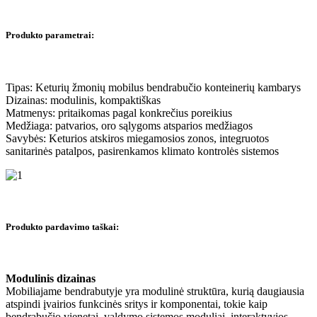
Produkto parametrai:
Tipas: Keturių žmonių mobilus bendrabučio konteinerių kambarys
Dizainas: modulinis, kompaktiškas
Matmenys: pritaikomas pagal konkrečius poreikius
Medžiaga: patvarios, oro sąlygoms atsparios medžiagos
Savybės: Keturios atskiros miegamosios zonos, integruotos
sanitarinės patalpos, pasirenkamos klimato kontrolės sistemos
Produkto pardavimo taškai:
Modulinis dizainas
Mobiliajame bendrabutyje yra modulinė struktūra, kurią daugiausia
atspindi įvairios funkcinės sritys ir komponentai, tokie kaip
bendrabučio vienetai, valdymo sistemos moduliai, interaktyvios