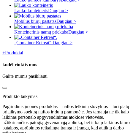
Lauko konteineris
Daugiau >
Mobilus biurų pastatas
Daugiau >
Konteinerinis namų priekaba
Daugiau >
„Container Retreat“.
Daugiau >
+
Produktai
kodėl rinktis mus
Galite mumis pasikliauti
Produkto taikymas
Pagrindinis įmonės produktas – naftos telkinių stovyklos – turi platų
pritaikymo spektrą naftos ir dujų pramonėje. Jos tarnauja ne tik kaip
laikinas personalo apgyvendinimas atokiose vietovėse,
užtikrinančios patogią gyvenamąją aplinką, bet ir kaip laikinos biuro
patalpos, aprūpintos reikalinga įranga ir įranga, kad atitiktų darbo