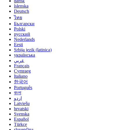
dansk
íslenska
Deutsch
ไทย
Български
Polski
русский
Nederlands
Eesti
Srbija jezik (latinica)
українська
عربي
Français
Cymraeg
Italiano
한국어
Português
বাংলা
اردو
Latviešu
hrvatski
Svenska
Español
Türkçe
slovenčina