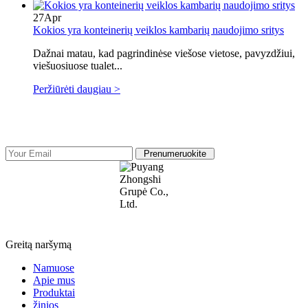
27
Apr
Kokios yra konteinerių veiklos kambarių naudojimo sritys
Dažnai matau, kad pagrindinėse viešose vietose, pavyzdžiui,
viešuosiuose tualet...
Peržiūrėti daugiau >
Prenumeruokite
„Puyang Zhongshi Group Co.“, Ltd.
Greitą naršymą
Namuose
Apie mus
Produktai
žinios