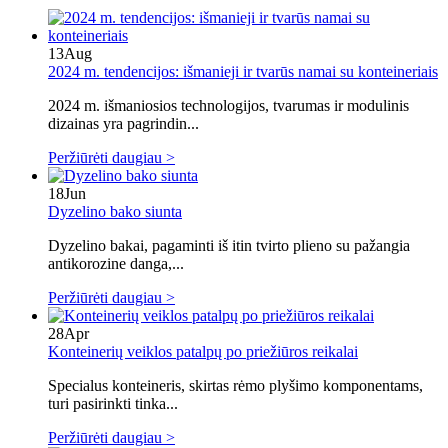
13
Aug
2024 m. tendencijos: išmanieji ir tvarūs namai su konteineriais
2024 m. išmaniosios technologijos, tvarumas ir modulinis
dizainas yra pagrindin...
Peržiūrėti daugiau >
18
Jun
Dyzelino bako siunta
Dyzelino bakai, pagaminti iš itin tvirto plieno su pažangia
antikorozine danga,...
Peržiūrėti daugiau >
28
Apr
Konteinerių veiklos patalpų po priežiūros reikalai
Specialus konteineris, skirtas rėmo plyšimo komponentams,
turi pasirinkti tinka...
Peržiūrėti daugiau >