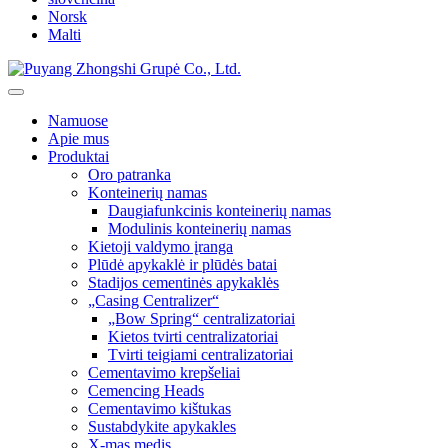
Norsk
Malti
Namuose
Apie mus
Produktai
Oro patranka
Konteinerių namas
Daugiafunkcinis konteinerių namas
Modulinis konteinerių namas
Kietoji valdymo įranga
Plūdė apykaklė ir plūdės batai
Stadijos cementinės apykaklės
„Casing Centralizer“
„Bow Spring“ centralizatoriai
Kietos tvirti centralizatoriai
Tvirti teigiami centralizatoriai
Cementavimo krepšeliai
Cemencing Heads
Cementavimo kištukas
Sustabdykite apykakles
X-mas medis