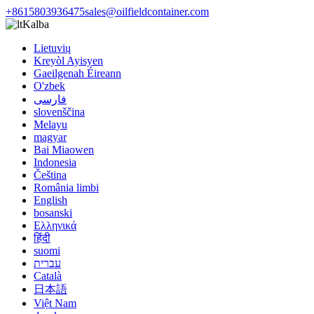
+8615803936475
sales@oilfieldcontainer.com
Kalba
Lietuvių
Kreyòl Ayisyen
Gaeilgenah Éireann
O'zbek
فارسی
slovenščina
Melayu
magyar
Bai Miaowen
Indonesia
Čeština
România limbi
English
bosanski
Ελληνικά
हिंदी
suomi
עברית
Català
日本語
Việt Nam