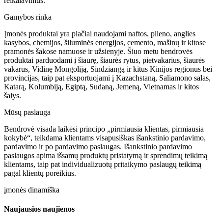
reikalavimus.
Gamybos rinka
Įmonės produktai yra plačiai naudojami naftos, plieno, anglies
kasybos, chemijos, šiluminės energijos, cemento, mašinų ir kitose
pramonės šakose namuose ir užsienyje. Šiuo metu bendrovės
produktai parduodami į šiaurę, šiaurės rytus, pietvakarius, šiaurės
vakarus, Vidinę Mongoliją, Sindziangą ir kitus Kinijos regionus bei
provincijas, taip pat eksportuojami į Kazachstaną, Saliamono salas,
Katarą, Kolumbiją, Egiptą, Sudaną, Jemeną, Vietnamas ir kitos
šalys.
Mūsų paslauga
Bendrovė visada laikėsi principo „pirmiausia klientas, pirmiausia
kokybė“, teikdama klientams visapusiškas išankstinio pardavimo,
pardavimo ir po pardavimo paslaugas. Išankstinio pardavimo
paslaugos apima išsamų produktų pristatymą ir sprendimų teikimą
klientams, taip pat individualizuotų pritaikymo paslaugų teikimą
pagal klientų poreikius.
įmonės dinamiška
Naujausios naujienos