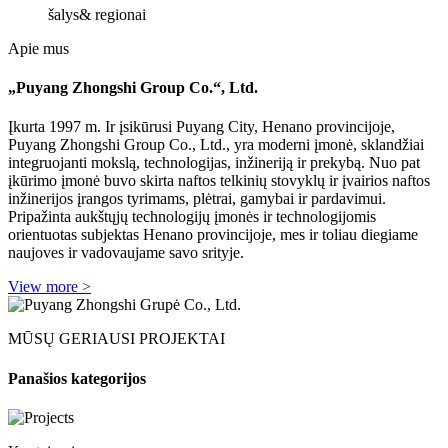
šalys
& regionai
Apie mus
„Puyang Zhongshi Group Co.“, Ltd.
Įkurta 1997 m. Ir įsikūrusi Puyang City, Henano provincijoje,
Puyang Zhongshi Group Co., Ltd., yra moderni įmonė, sklandžiai
integruojanti mokslą, technologijas, inžineriją ir prekybą. Nuo pat
įkūrimo įmonė buvo skirta naftos telkinių stovyklų ir įvairios naftos
inžinerijos įrangos tyrimams, plėtrai, gamybai ir pardavimui.
Pripažinta aukštųjų technologijų įmonės ir technologijomis
orientuotas subjektas Henano provincijoje, mes ir toliau diegiame
naujoves ir vadovaujame savo srityje.
View more >
MŪSŲ GERIAUSI PROJEKTAI
Panašios kategorijos