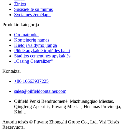
Žinios
Susisiekite su mumis
Svetainės žemėlapis
Produkto kategorija
Oro patranka
Konteinerių namas
Kietoji valdymo įranga
Plūdė apykaklė ir plūdės batai
Stadijos cementinės apykaklės
„Casing Centralizer“
Kontaktai
+86 16663937225
sales@oilfieldcontainer.com
Oilfield Penki Bendruomenė, Mazhuangqiao Miestas,
Qingfeng Apskritis, Puyang Miestas, Henanas Provincija,
Kinija
Autorių teisės © Puyang Zhongshi Grupė Co., Ltd. Visi Teisės
Rezervuota.