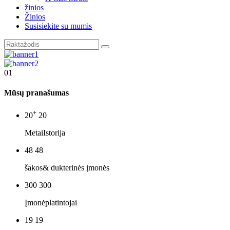
žinios
Žinios
Susisiekite su mumis
01
Mūsų pranašumas
+
20
20
Metai
Istorija
48
48
šakos
& dukterinės įmonės
300
300
Įmonė
platintojai
19
19